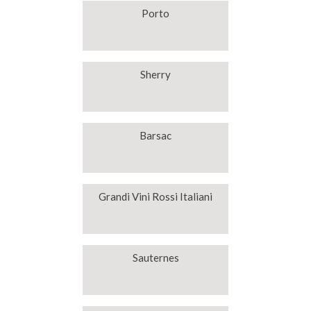
Porto
Sherry
Barsac
Grandi Vini Rossi Italiani
Sauternes