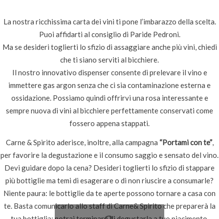
La nostra ricchissima carta dei vini ti pone l’imbarazzo della scelta.
Puoi affidarti al consiglio di Paride Pedroni.
Ma se desideri toglierti lo sfizio di assaggiare anche più vini, chiedi
che ti siano serviti al bicchiere.
Il nostro innovativo dispenser consente di prelevare il vino e
immettere gas argon senza che ci sia contaminazione esterna e
ossidazione. Possiamo quindi offrirvi una rosa interessante e
sempre nuova di vini al bicchiere perfettamente conservati come
fossero appena stappati.
Carne & Spirito aderisce, inoltre, alla campagna
“Portami con te”
,
per favorire la degustazione e il consumo saggio e sensato del vino.
Devi guidare dopo la cena? Desideri toglierti lo sfizio di stappare
più bottiglie ma temi di esagerare o di non riuscire a consumarle?
Niente paura: le bottiglie da te aperte possono tornare a casa con
te. Basta comunicarlo allo staff di Carne& Spirito che preparerà la
tua bottiglia: potrai terminare di degustarla a tuo piacimento.