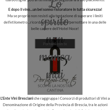
Lo
E dopo il vino…un bel sonno ristoratore in tutta sicurezza!
spirito
Ma se proprio non resisti alla tentazione di superare i limiti
dell’etilometro…ricorda che puoi sempre pernottare in una delle
belle camere dell’Hotel Noce!
non
Vini al bicchiere
Portami con te
manca
mai
SCOPRI LA NOSTRA
CANTINA
L'Ente Vini Bresciani
che raggruppa i Consorzi di produttori di Vini a
Denominazione di Origine della Provincia di Brescia, tra le azioni