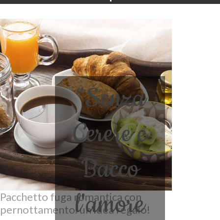
“Senza
Cerere e
Bacco
l'amore
Pacchetto fuga romantica con
pernottamento: un'idea regalo!