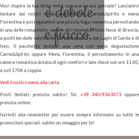
è debole
Vuoi stupire la tua dolce metà con una serata speciale? Lasciatevi
tentare dai nostri menù degustazione Carne&Spirito e menù
Fiorentina e poi regalatevi una piccola fuga romantica pernottando
e fiacco”
in una delle romantiche camere del rinomato Hotel Noce di Brescia,
a pochi km dalle cantine della Franciacorta e dai Laghi di Garda e di
Iseo. Il pacchetto include: una cena con menù degustazione
Carne&Spirito oppure Menù Fiorentina, il pernottamento in una
camera romantica dotata di ogni comfort e late check out ore 11.00,
a soli 170€ a coppia.
Vedi il nostro menu alla carta
Posti limitati: prenota subito! Tel.
+39 340/9363073
oppur
prenota online.
Iscriviti alla newsletter per essere sempre informato su tutte le
promozioni speciali: subito un omaggio per te!