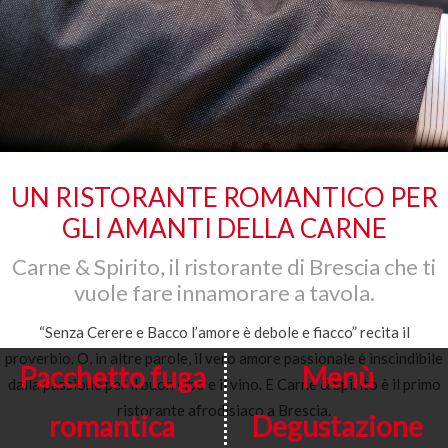
UN RISTORANTE ROMANTICO PER
GLI AMANTI DELLA CARNE
Carne & Spirito, il ristorante di Brescia che ti
vuole fare innamorare a tavola.
“Senza Cerere e Bacco l’amore è debole e fiacco” recita il
proverbio. O, in altre parole, il vero amore passionale è inscindibile
Pacchetto fuga
Menù
dalla passione per il buon cibo e il vino. E Carne & Spirito è il primo
ristorante afrodisiaco a Brescia.
romantica
Degustazione